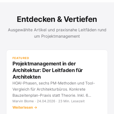
Entdecken & Vertiefen
Ausgewählte Artikel und praxisnahe Leitfäden rund
um Projektmanagement
PR
Met
FEATURED
kla
Projektmanagement in der
All
Architektur: Der Leitfaden für
Architekten
HOAI-Phasen, sechs PM-Methoden und Tool-
Vergleich für Architekturbüros. Konkrete
Bauzeitenplan-Praxis statt Theorie. Inkl. 6
Architekten-FAQ.
Marvin Blome · 24.04.2026 · 23 Min. Lesezeit
Weiterlesen →