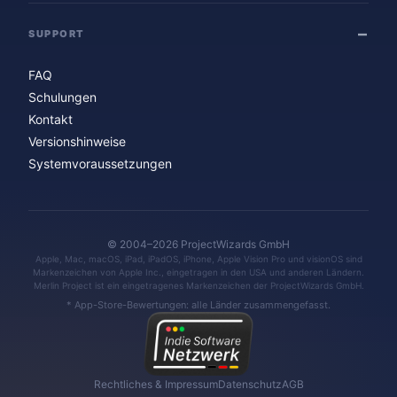
SUPPORT
FAQ
Schulungen
Kontakt
Versionshinweise
Systemvoraussetzungen
© 2004–2026 ProjectWizards GmbH
Apple, Mac, macOS, iPad, iPadOS, iPhone, Apple Vision Pro und visionOS sind
Markenzeichen von Apple Inc., eingetragen in den USA und anderen Ländern.
Merlin Project ist ein eingetragenes Markenzeichen der ProjectWizards GmbH.
* App-Store-Bewertungen: alle Länder zusammengefasst.
Rechtliches & Impressum
Datenschutz
AGB