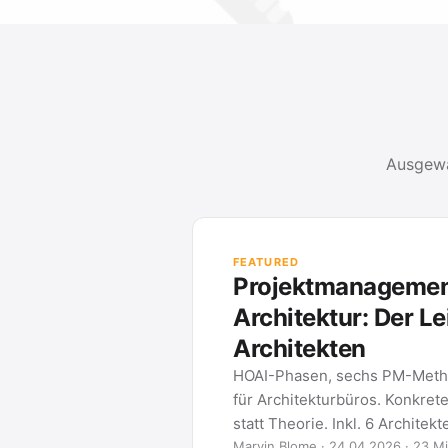
Ausgewä
PROJEKTMANA
Methoden und 
M
G
Was ein G
eines ers
2026 …