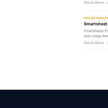
Marvin Blome · 
PROJEKTMANA
Smartsheet 
Smartsheets Pr
eine ruhige Alte
Marvin Blome · 