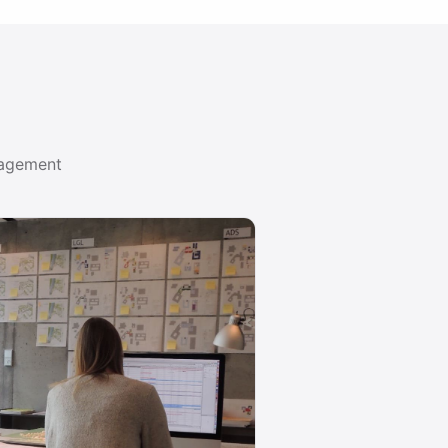
nagement
zur Mindmap.
Alle Leitfäden ansehen →
METHODE 03
Mindmaps
lche
Wie Mindmaps Gedanken ordnen,
e Sie ein
Probleme lösen und Projekte planbar
machen. Inkl. …