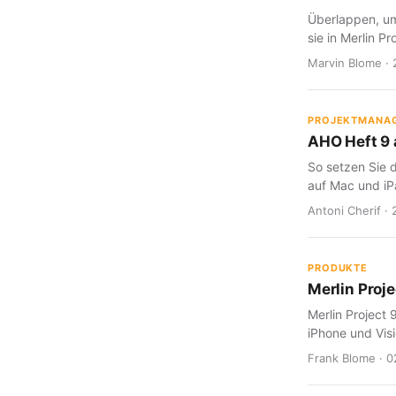
Überlappen, um
sie in Merlin Pr
Marvin Blome · 
PROJEKTMANA
AHO Heft 9 a
So setzen Sie d
auf Mac und iP
Antoni Cherif · 
PRODUKTE
Merlin Proje
Merlin Project 
iPhone und Visi
Frank Blome · 0