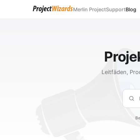
Merlin Project
Support
Blog
Proj
Leitfäden, Pro
Such
Be