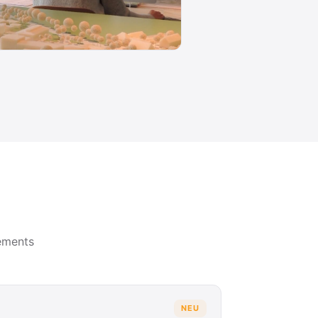
ements
NEU