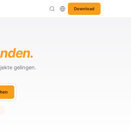
Download
anden.
jekte gelingen.
hen