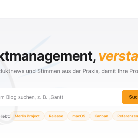
ektmanagement,
verst
duktnews und Stimmen aus der Praxis, damit Ihre Pro
Suc
en
liebt:
Merlin Project
Release
macOS
Kanban
Referenzen