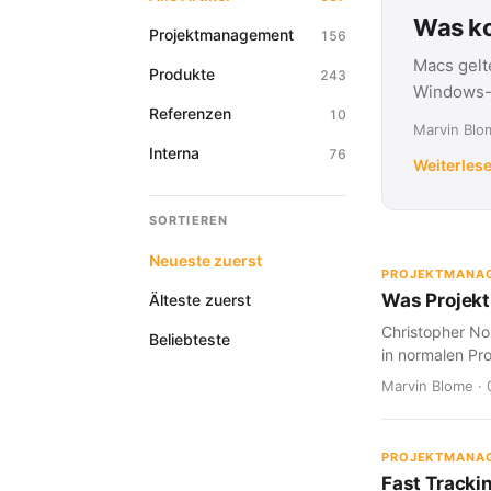
Was ko
Projektmanagement
156
Macs gelt
Produkte
243
Windows-G
Referenzen
10
Marvin Blom
Interna
76
Weiterles
SORTIEREN
Neueste zuerst
PROJEKTMANA
Was Projekt
Älteste zuerst
Christopher Nol
Beliebteste
in normalen Pro
Marvin Blome · 
PROJEKTMANA
Fast Tracki