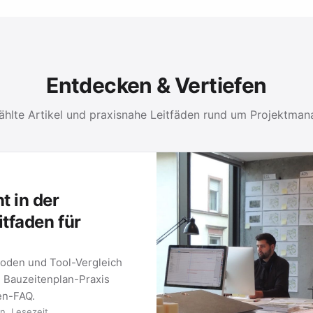
Entdecken & Vertiefen
hlte Artikel und praxisnahe Leitfäden rund um Projektma
GEMENT-LEITFÄDEN
Werkzeuge für Ihre Projektarbeit: vom klassischen Gantt-Plan bis 
ETHODE 01
METHODE 02
antt Charts
Kanban-Boards
antt-Diagramm ist, wie Sie
Wie Kanban funktioniert, we
tellen und welche Tools sich
Regeln Teams steuern und wi
Board in …