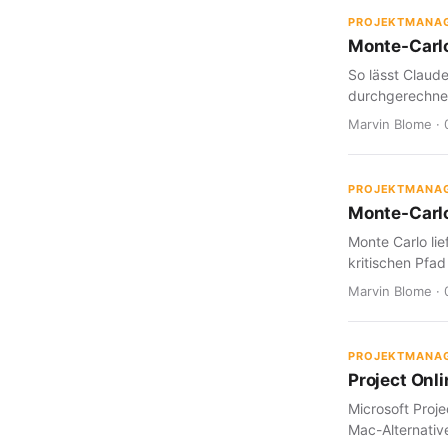
PROJEKTMANA
Monte-Carlo
So lässt Claud
durchgerechnet
Marvin Blome · 
PROJEKTMANA
Monte-Carlo
Monte Carlo lie
kritischen Pfad
Marvin Blome · 
PROJEKTMANA
Project Onl
Microsoft Proje
Mac-Alternative