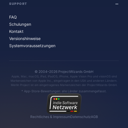
SUPPORT
FAQ
Schulungen
Kontakt
Versionshinweise
Systemvoraussetzungen
© 2004–2026 ProjectWizards GmbH
Apple, Mac, macOS, iPad, iPadOS, iPhone, Apple Vision Pro und visionOS sind
Markenzeichen von Apple Inc., eingetragen in den USA und anderen Ländern.
Merlin Project ist ein eingetragenes Markenzeichen der ProjectWizards GmbH.
* App-Store-Bewertungen: alle Länder zusammengefasst.
Rechtliches & Impressum
Datenschutz
AGB