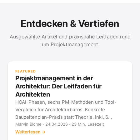
Entdecken & Vertiefen
Ausgewählte Artikel und praxisnahe Leitfäden rund
um Projektmanagement
PR
Met
FEATURED
kla
Projektmanagement in der
All
Architektur: Der Leitfaden für
Architekten
HOAI-Phasen, sechs PM-Methoden und Tool-
Vergleich für Architekturbüros. Konkrete
Bauzeitenplan-Praxis statt Theorie. Inkl. 6
Architekten-FAQ.
Marvin Blome · 24.04.2026 · 23 Min. Lesezeit
Weiterlesen →