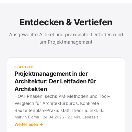
Entdecken & Vertiefen
Ausgewählte Artikel und praxisnahe Leitfäden rund
um Projektmanagement
PR
Met
FEATURED
kla
Projektmanagement in der
All
Architektur: Der Leitfaden für
Architekten
HOAI-Phasen, sechs PM-Methoden und Tool-
Vergleich für Architekturbüros. Konkrete
Bauzeitenplan-Praxis statt Theorie. Inkl. 6
Architekten-FAQ.
Marvin Blome · 24.04.2026 · 23 Min. Lesezeit
Weiterlesen →