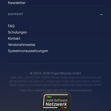
Newsletter
SUPPORT
FAQ
Schulungen
Kontakt
Versionshinweise
Systemvoraussetzungen
© 2004–2026 ProjectWizards GmbH
Apple, Mac, macOS, iPad, iPadOS, iPhone, Apple Vision Pro und visionOS sind
Markenzeichen von Apple Inc., eingetragen in den USA und anderen Ländern.
Merlin Project ist ein eingetragenes Markenzeichen der ProjectWizards GmbH.
* App-Store-Bewertungen: alle Länder zusammengefasst.