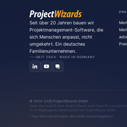
PR
Seit über 20 Jahren bauen wir
Merl
Projektmanagement-Software, die
Merl
sich Menschen anpasst, nicht
ado
umgekehrt. Ein deutsches
Prei
Familienunternehmen.
SEIT 2004 · MADE IN GERMANY
© 2004–2026 ProjectWizards GmbH
Apple, Mac, macOS, iPad, iPadOS, iPhone, Apple Vision Pro und visionO
ist ein eingetragenes Markenzeichen der ProjectWizards GmbH.
* App-Store-Bewertungen: alle Länder zusammengefasst.