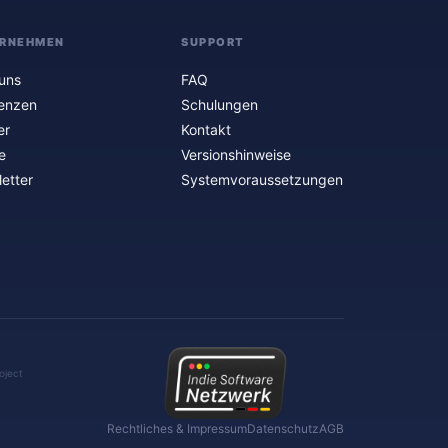
RNEHMEN
SUPPORT
uns
FAQ
enzen
Schulungen
er
Kontakt
e
Versionshinweise
etter
Systemvoraussetzungen
oject
Rechtliches & Impressum
Datenschutz
AGB