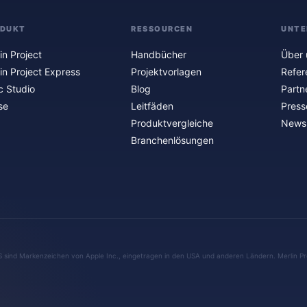
ODUKT
RESSOURCEN
UNTE
in Project
Handbücher
Über 
in Project Express
Projektvorlagen
Refer
c Studio
Blog
Partn
se
Leitfäden
Press
Produktvergleiche
Newsl
Branchenlösungen
S sind Markenzeichen von Apple Inc., eingetragen in den USA und anderen Ländern. Merlin Pr