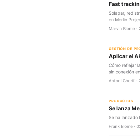
Fast trackin
Solapar, redist
en Merlin Proje
Marvin Blome · 
GESTIÓN DE P
Aplicar el A
Cómo reflejar l
sin conexión en
Antoni Cherif · 
PRODUCTOS
Se lanza Mer
Se ha lanzado M
Frank Blome · 0