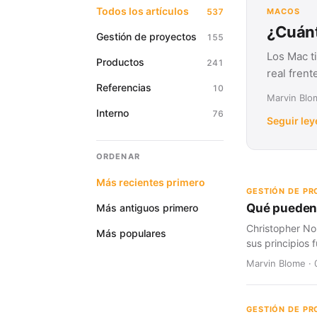
Todos los artículos
537
MACOS
¿Cuánt
Gestión de proyectos
155
Los Mac t
Productos
241
real fren
Referencias
10
Marvin Blom
Interno
76
Seguir le
ORDENAR
Más recientes primero
GESTIÓN DE P
Qué pueden 
Más antiguos primero
Christopher No
Más populares
sus principios
Marvin Blome · 
GESTIÓN DE P