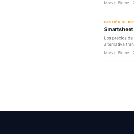
Marvin Blome · 
GESTIÓN DE P
Smartsheet 
Los precios de
alternativa tran
Marvin Blome · 