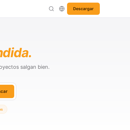
Descargar
ndida.
oyectos salgan bien.
scar
as