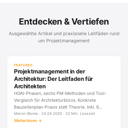
Entdecken & Vertiefen
Ausgewählte Artikel und praxisnahe Leitfäden rund
um Projektmanagement
PR
Met
FEATURED
kla
Projektmanagement in der
All
Architektur: Der Leitfaden für
Architekten
HOAI-Phasen, sechs PM-Methoden und Tool-
Vergleich für Architekturbüros. Konkrete
Bauzeitenplan-Praxis statt Theorie. Inkl. 6
Architekten-FAQ.
Marvin Blome · 24.04.2026 · 23 Min. Lesezeit
Weiterlesen →