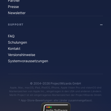
Partner
Presse
Newsletter
SUPPORT
FAQ
Schulungen
Kontakt
Versionshinweise
Systemvoraussetzungen
© 2004–2026 ProjectWizards GmbH
Apple, Mac, macOS, iPad, iPadOS, iPhone, Apple Vision Pro und visionOS sind
Markenzeichen von Apple Inc., eingetragen in den USA und anderen Ländern.
Merlin Project ist ein eingetragenes Markenzeichen der ProjectWizards GmbH.
* App-Store-Bewertungen: alle Länder zusammengefasst.