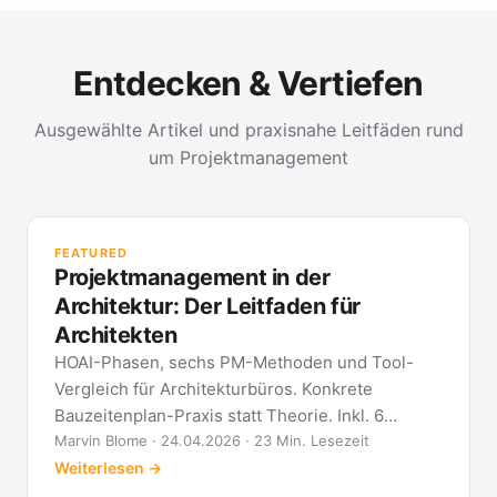
Entdecken & Vertiefen
Ausgewählte Artikel und praxisnahe Leitfäden rund
um Projektmanagement
PR
Met
FEATURED
kla
Projektmanagement in der
All
Architektur: Der Leitfaden für
Architekten
HOAI-Phasen, sechs PM-Methoden und Tool-
Vergleich für Architekturbüros. Konkrete
Bauzeitenplan-Praxis statt Theorie. Inkl. 6
Architekten-FAQ.
Marvin Blome · 24.04.2026 · 23 Min. Lesezeit
Weiterlesen →