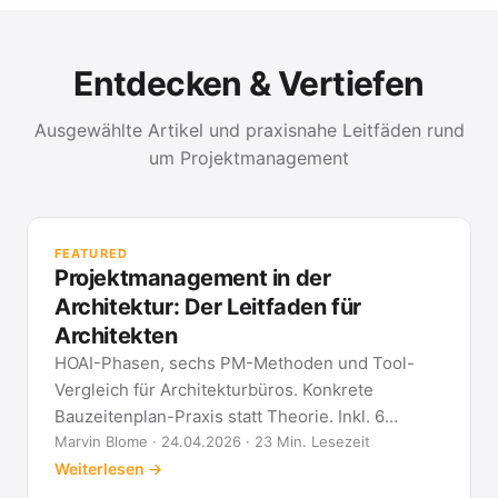
Entdecken & Vertiefen
Ausgewählte Artikel und praxisnahe Leitfäden rund
um Projektmanagement
PR
Met
FEATURED
kla
Projektmanagement in der
All
Architektur: Der Leitfaden für
Architekten
HOAI-Phasen, sechs PM-Methoden und Tool-
Vergleich für Architekturbüros. Konkrete
Bauzeitenplan-Praxis statt Theorie. Inkl. 6
Architekten-FAQ.
Marvin Blome · 24.04.2026 · 23 Min. Lesezeit
Weiterlesen →