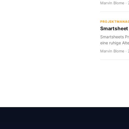
Marvin Blome · 
PROJEKTMANA
Smartsheet 
Smartsheets Pr
eine ruhige Alte
Marvin Blome · 