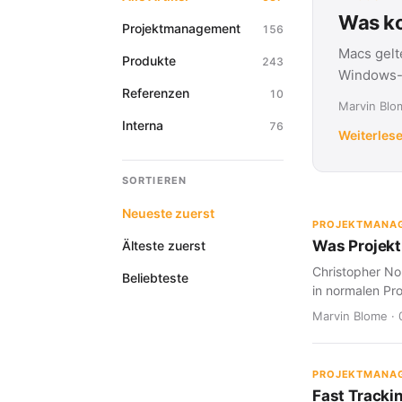
Was ko
Projektmanagement
156
Macs gelt
Produkte
243
Windows-G
Referenzen
10
Marvin Blom
Interna
76
Weiterles
SORTIEREN
Neueste zuerst
PROJEKTMANA
Was Projekt
Älteste zuerst
Christopher Nol
Beliebteste
in normalen Pro
Marvin Blome · 
PROJEKTMANA
Fast Tracki