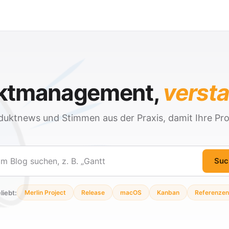
ektmanagement,
verst
duktnews und Stimmen aus der Praxis, damit Ihre Pro
Suc
en
liebt:
Merlin Project
Release
macOS
Kanban
Referenzen