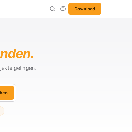
Download
anden.
jekte gelingen.
hen