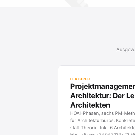
Ausgewä
FEATURED
Projektmanagement
Architektur: Der Le
Architekten
HOAI-Phasen, sechs PM-Meth
für Architekturbüros. Konkret
statt Theorie. Inkl. 6 Architek
Marvin Blome · 24.04.2026 · 23 Mi