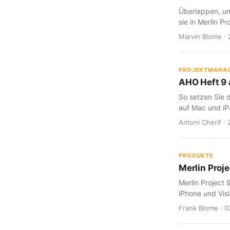
Überlappen, um
sie in Merlin Pr
Marvin Blome · 
PROJEKTMANA
AHO Heft 9 a
So setzen Sie d
auf Mac und iP
Antoni Cherif · 
PRODUKTE
Merlin Proje
Merlin Project 
iPhone und Visi
Frank Blome · 0