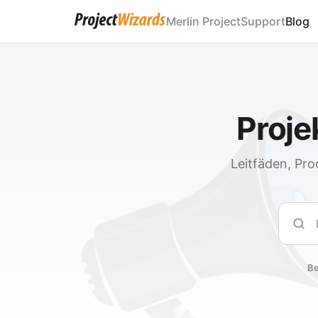
Merlin Project
Support
Blog
Proj
Leitfäden, Pro
Such
Be