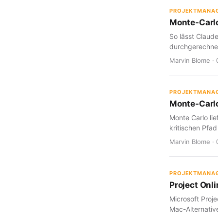
PROJEKTMANA
Monte-Carlo
So lässt Claud
durchgerechnet
Marvin Blome · 
PROJEKTMANA
Monte-Carlo
Monte Carlo lie
kritischen Pfad
Marvin Blome · 
PROJEKTMANA
Project Onl
Microsoft Proje
Mac-Alternative