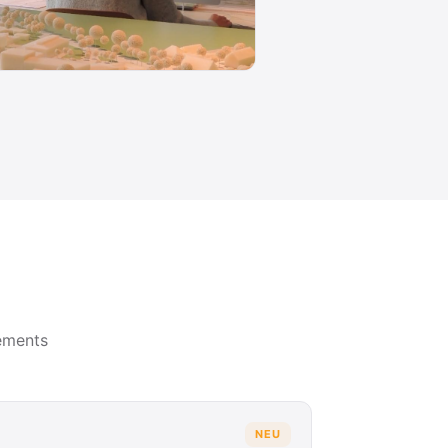
ements
NEU