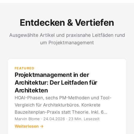
Entdecken & Vertiefen
Ausgewählte Artikel und praxisnahe Leitfäden rund
um Projektmanagement
PR
Met
FEATURED
kla
Projektmanagement in der
All
Architektur: Der Leitfaden für
Architekten
HOAI-Phasen, sechs PM-Methoden und Tool-
Vergleich für Architekturbüros. Konkrete
Bauzeitenplan-Praxis statt Theorie. Inkl. 6
Architekten-FAQ.
Marvin Blome · 24.04.2026 · 23 Min. Lesezeit
Weiterlesen →