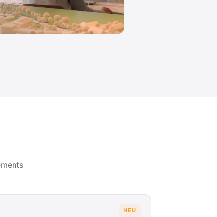
ements
NEU