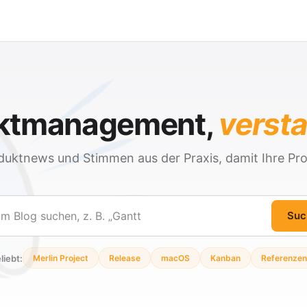
ektmanagement,
verst
duktnews und Stimmen aus der Praxis, damit Ihre Pro
Suc
en
liebt:
Merlin Project
Release
macOS
Kanban
Referenzen