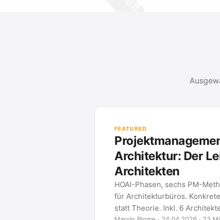
Ausgewä
FEATURED
Projektmanagement
Architektur: Der Le
Architekten
HOAI-Phasen, sechs PM-Meth
für Architekturbüros. Konkret
statt Theorie. Inkl. 6 Architek
Marvin Blome · 24.04.2026 · 23 Mi