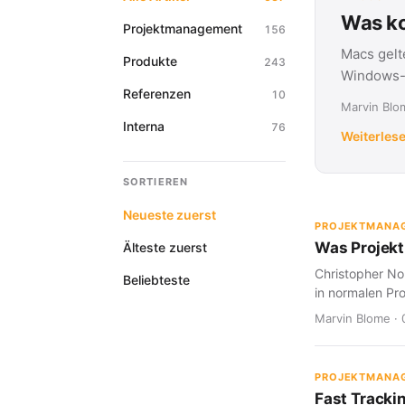
Was ko
Projektmanagement
156
Macs gelt
Produkte
243
Windows-G
Referenzen
10
Marvin Blom
Interna
76
Weiterles
SORTIEREN
Neueste zuerst
PROJEKTMANA
Was Projekt
Älteste zuerst
Christopher Nol
Beliebteste
in normalen Pro
Marvin Blome · 
PROJEKTMANA
Fast Tracki