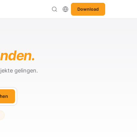
Download
anden.
jekte gelingen.
hen