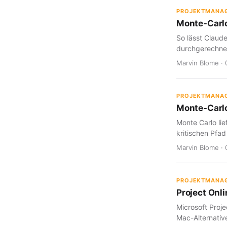
PROJEKTMANA
Monte-Carlo
So lässt Claud
durchgerechnet
Marvin Blome · 
PROJEKTMANA
Monte-Carlo
Monte Carlo lie
kritischen Pfad
Marvin Blome · 
PROJEKTMANA
Project Onl
Microsoft Proje
Mac-Alternative