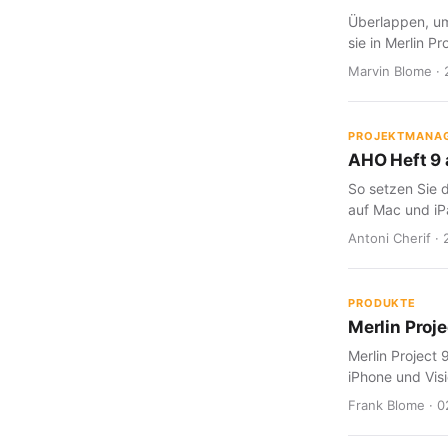
Überlappen, um
sie in Merlin Pr
Marvin Blome · 
PROJEKTMANA
AHO Heft 9 a
So setzen Sie d
auf Mac und iP
Antoni Cherif · 
PRODUKTE
Merlin Proje
Merlin Project 
iPhone und Visi
Frank Blome · 0