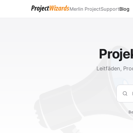
Merlin Project
Support
Blog
Proj
Leitfäden, Pro
Such
Be