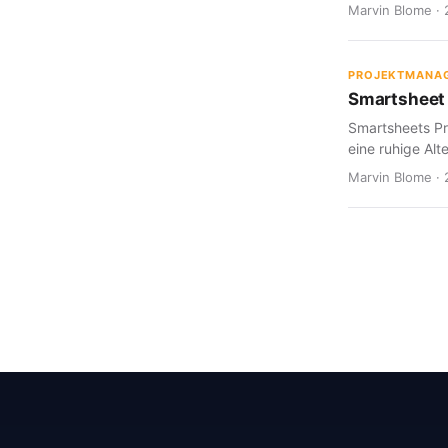
Marvin Blome · 
PROJEKTMANA
Smartsheet 
Smartsheets Pr
eine ruhige Alte
Marvin Blome · 