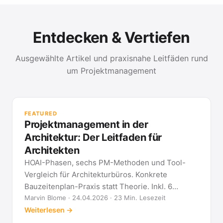
Entdecken & Vertiefen
Ausgewählte Artikel und praxisnahe Leitfäden rund
um Projektmanagement
PR
Met
FEATURED
kla
Projektmanagement in der
All
Architektur: Der Leitfaden für
Architekten
HOAI-Phasen, sechs PM-Methoden und Tool-
Vergleich für Architekturbüros. Konkrete
Bauzeitenplan-Praxis statt Theorie. Inkl. 6
Architekten-FAQ.
Marvin Blome · 24.04.2026 · 23 Min. Lesezeit
Weiterlesen →