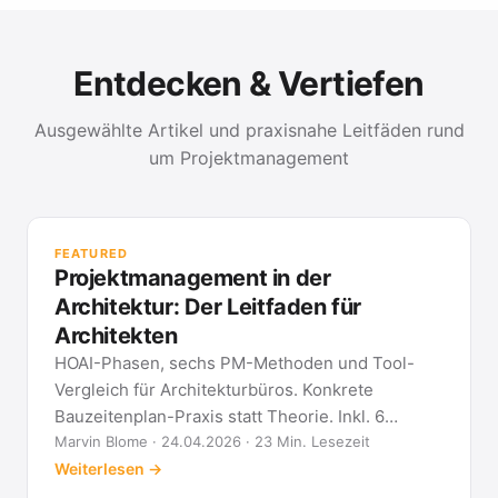
Entdecken & Vertiefen
Ausgewählte Artikel und praxisnahe Leitfäden rund
um Projektmanagement
PR
Met
FEATURED
kla
Projektmanagement in der
All
Architektur: Der Leitfaden für
Architekten
HOAI-Phasen, sechs PM-Methoden und Tool-
Vergleich für Architekturbüros. Konkrete
Bauzeitenplan-Praxis statt Theorie. Inkl. 6
Architekten-FAQ.
Marvin Blome · 24.04.2026 · 23 Min. Lesezeit
Weiterlesen →