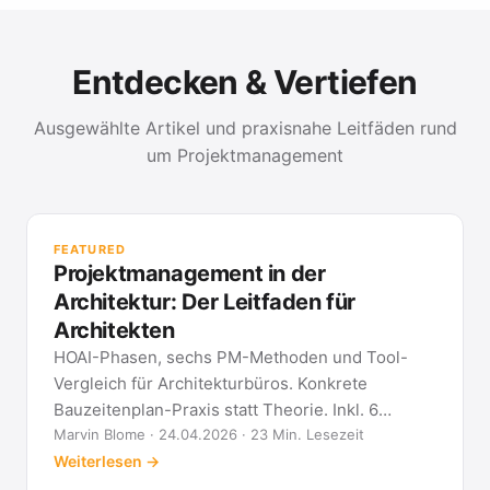
Entdecken & Vertiefen
Ausgewählte Artikel und praxisnahe Leitfäden rund
um Projektmanagement
PR
Met
FEATURED
kla
Projektmanagement in der
All
Architektur: Der Leitfaden für
Architekten
HOAI-Phasen, sechs PM-Methoden und Tool-
Vergleich für Architekturbüros. Konkrete
Bauzeitenplan-Praxis statt Theorie. Inkl. 6
Architekten-FAQ.
Marvin Blome · 24.04.2026 · 23 Min. Lesezeit
Weiterlesen →