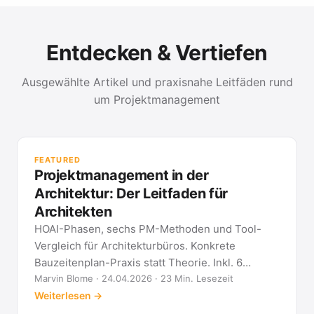
Entdecken & Vertiefen
Ausgewählte Artikel und praxisnahe Leitfäden rund
um Projektmanagement
PR
Met
FEATURED
kla
Projektmanagement in der
All
Architektur: Der Leitfaden für
Architekten
HOAI-Phasen, sechs PM-Methoden und Tool-
Vergleich für Architekturbüros. Konkrete
Bauzeitenplan-Praxis statt Theorie. Inkl. 6
Architekten-FAQ.
Marvin Blome · 24.04.2026 · 23 Min. Lesezeit
Weiterlesen →