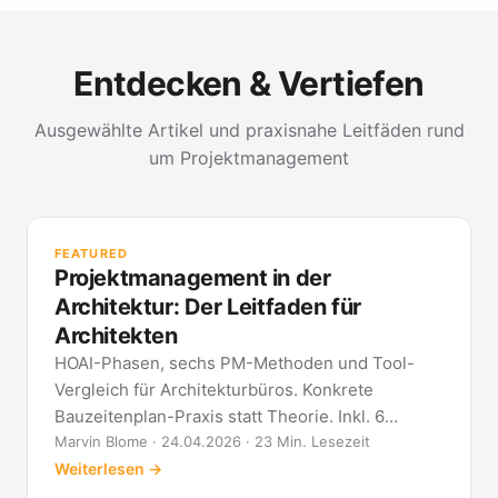
Entdecken & Vertiefen
Ausgewählte Artikel und praxisnahe Leitfäden rund
um Projektmanagement
PR
Met
FEATURED
kla
Projektmanagement in der
All
Architektur: Der Leitfaden für
Architekten
HOAI-Phasen, sechs PM-Methoden und Tool-
Vergleich für Architekturbüros. Konkrete
Bauzeitenplan-Praxis statt Theorie. Inkl. 6
Architekten-FAQ.
Marvin Blome · 24.04.2026 · 23 Min. Lesezeit
Weiterlesen →