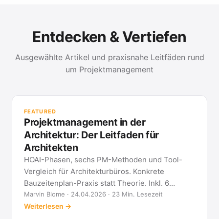
Entdecken & Vertiefen
Ausgewählte Artikel und praxisnahe Leitfäden rund
um Projektmanagement
PR
Met
FEATURED
kla
Projektmanagement in der
All
Architektur: Der Leitfaden für
Architekten
HOAI-Phasen, sechs PM-Methoden und Tool-
Vergleich für Architekturbüros. Konkrete
Bauzeitenplan-Praxis statt Theorie. Inkl. 6
Architekten-FAQ.
Marvin Blome · 24.04.2026 · 23 Min. Lesezeit
Weiterlesen →