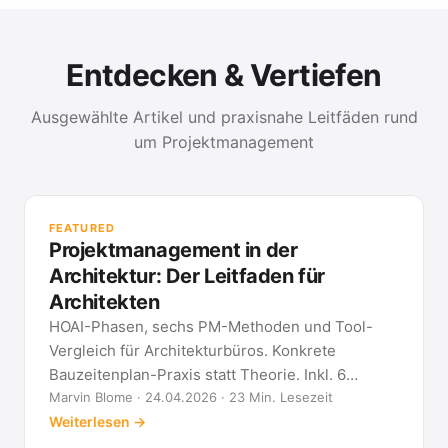
Entdecken & Vertiefen
Ausgewählte Artikel und praxisnahe Leitfäden rund
um Projektmanagement
PR
Met
FEATURED
kla
Projektmanagement in der
All
Architektur: Der Leitfaden für
Architekten
HOAI-Phasen, sechs PM-Methoden und Tool-
Vergleich für Architekturbüros. Konkrete
Bauzeitenplan-Praxis statt Theorie. Inkl. 6
Architekten-FAQ.
Marvin Blome · 24.04.2026 · 23 Min. Lesezeit
Weiterlesen →