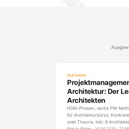
Ausgewä
 der
den für
nd Tool-Vergleich
eitenplan-Praxis
Q.
ezeit