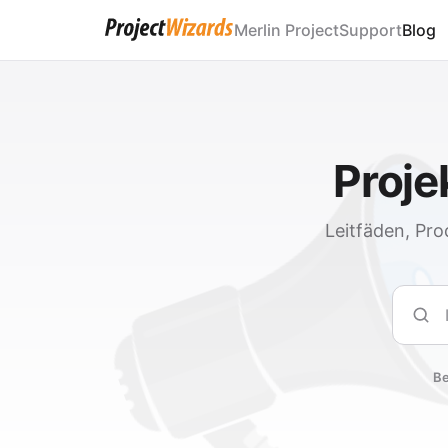
Merlin Project
Support
Blog
Proj
Leitfäden, Pro
Such
Be