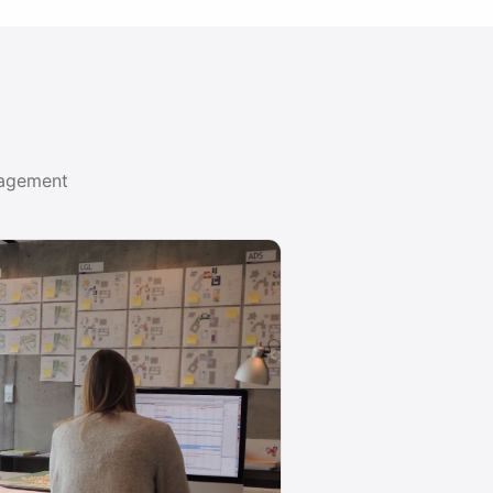
nagement
ENT-LEITFÄDEN
zeuge für Ihre Projektarbeit: vom klassischen Gantt-Plan bis zur M
DE 01
METHODE 02
 Charts
Kanban-Boards
-Diagramm ist, wie Sie
Wie Kanban funktioniert, welche
n und welche Tools sich
Regeln Teams steuern und wie Si
Board in …