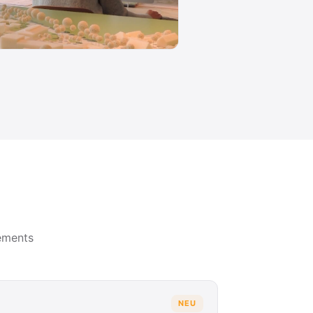
ements
NEU