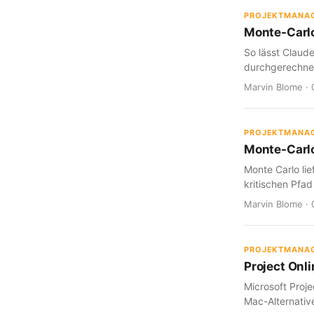
PROJEKTMANA
Monte-Carlo
So lässt Claud
durchgerechnet
Marvin Blome · 
PROJEKTMANA
Monte-Carlo
Monte Carlo lie
kritischen Pfad
Marvin Blome · 
PROJEKTMANA
Project Onl
Microsoft Proje
Mac-Alternative