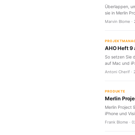
Überlappen, um
sie in Merlin Pr
Marvin Blome · 
PROJEKTMANA
AHO Heft 9 a
So setzen Sie d
auf Mac und iP
Antoni Cherif · 
PRODUKTE
Merlin Proje
Merlin Project 
iPhone und Visi
Frank Blome · 0