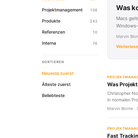
Was ko
Projektmanagement
156
Macs gelt
Produkte
243
Windows-G
Referenzen
10
Marvin Blom
Interna
76
Weiterles
SORTIEREN
Neueste zuerst
PROJEKTMANA
Was Projekt
Älteste zuerst
Christopher Nol
Beliebteste
in normalen Pro
Marvin Blome · 
PROJEKTMANA
Fast Tracki