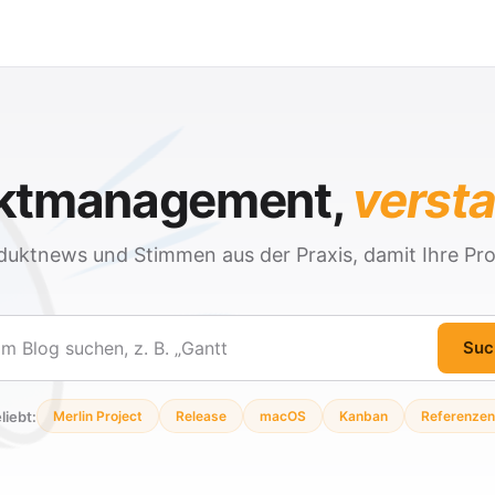
ektmanagement,
verst
duktnews und Stimmen aus der Praxis, damit Ihre Pro
Suc
en
liebt:
Merlin Project
Release
macOS
Kanban
Referenzen