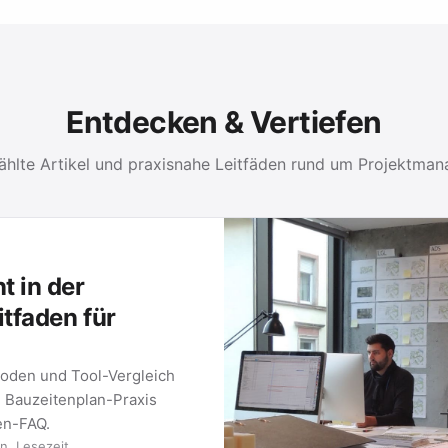
Entdecken & Vertiefen
hlte Artikel und praxisnahe Leitfäden rund um Projektma
PROJEKTMANAGEM
Methoden und Werk
METHO
Gantt
Was ein Gantt
eines erstelle
2026 …