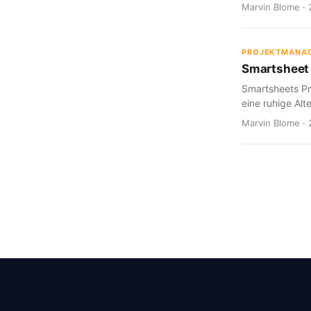
Marvin Blome · 
PROJEKTMANA
Smartsheet 
Smartsheets Pr
eine ruhige Alte
Marvin Blome · 