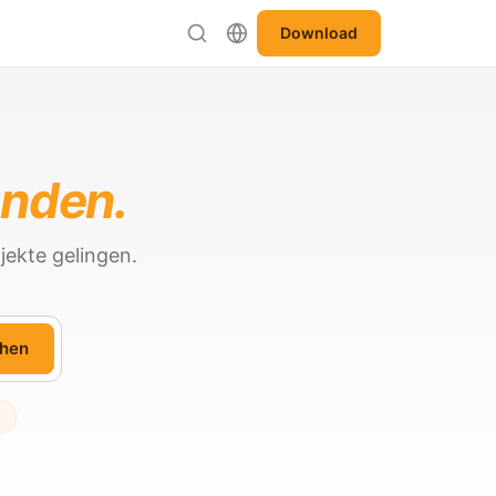
Download
anden.
jekte gelingen.
hen