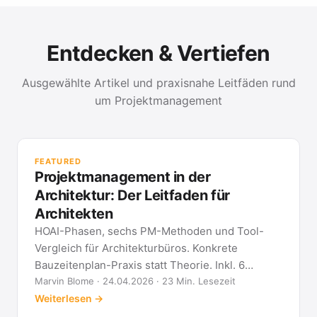
Entdecken & Vertiefen
Ausgewählte Artikel und praxisnahe Leitfäden rund
um Projektmanagement
PR
Met
FEATURED
kla
Projektmanagement in der
All
Architektur: Der Leitfaden für
Architekten
HOAI-Phasen, sechs PM-Methoden und Tool-
Vergleich für Architekturbüros. Konkrete
Bauzeitenplan-Praxis statt Theorie. Inkl. 6
Architekten-FAQ.
Marvin Blome · 24.04.2026 · 23 Min. Lesezeit
Weiterlesen →