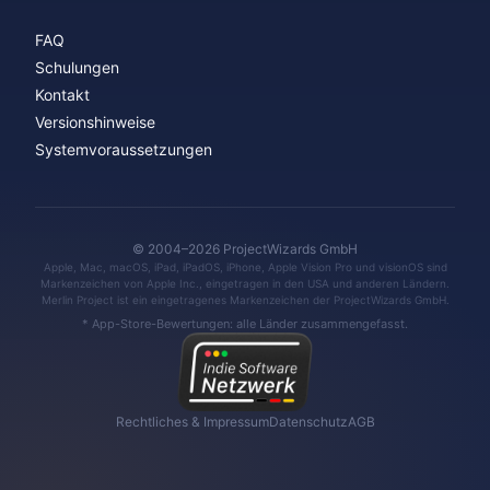
FAQ
Schulungen
Kontakt
Versionshinweise
Systemvoraussetzungen
© 2004–2026 ProjectWizards GmbH
Apple, Mac, macOS, iPad, iPadOS, iPhone, Apple Vision Pro und visionOS sind
Markenzeichen von Apple Inc., eingetragen in den USA und anderen Ländern.
Merlin Project ist ein eingetragenes Markenzeichen der ProjectWizards GmbH.
* App-Store-Bewertungen: alle Länder zusammengefasst.
Rechtliches & Impressum
Datenschutz
AGB