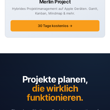
Merlin Project
Hybrides Projektmanagement auf Apple Geräten. Gantt,
Kanban, Mindmap & mehr.
30 Tage kostenlos →
Projekte planen,
die wirklich
funktionieren.