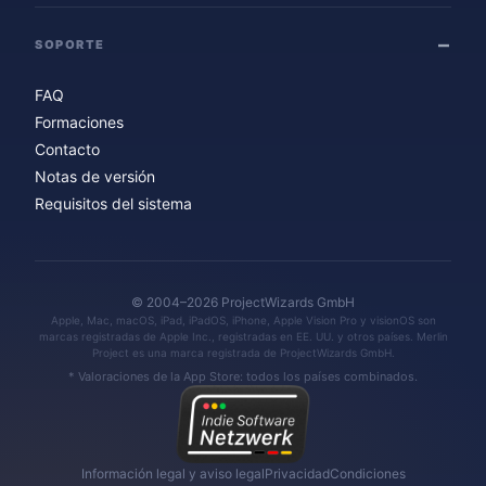
SOPORTE
FAQ
Formaciones
Contacto
Notas de versión
Requisitos del sistema
© 2004–2026 ProjectWizards GmbH
Apple, Mac, macOS, iPad, iPadOS, iPhone, Apple Vision Pro y visionOS son
marcas registradas de Apple Inc., registradas en EE. UU. y otros países. Merlin
Project es una marca registrada de ProjectWizards GmbH.
* Valoraciones de la App Store: todos los países combinados.
Información legal y aviso legal
Privacidad
Condiciones