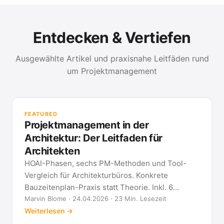
Entdecken & Vertiefen
Ausgewählte Artikel und praxisnahe Leitfäden rund
um Projektmanagement
PR
Met
FEATURED
kla
Projektmanagement in der
All
Architektur: Der Leitfaden für
Architekten
HOAI-Phasen, sechs PM-Methoden und Tool-
Vergleich für Architekturbüros. Konkrete
Bauzeitenplan-Praxis statt Theorie. Inkl. 6
Architekten-FAQ.
Marvin Blome · 24.04.2026 · 23 Min. Lesezeit
Weiterlesen →