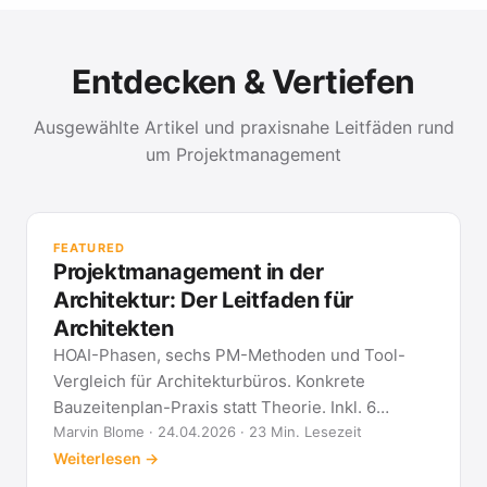
Entdecken & Vertiefen
Ausgewählte Artikel und praxisnahe Leitfäden rund
um Projektmanagement
PR
Met
FEATURED
kla
Projektmanagement in der
All
Architektur: Der Leitfaden für
Architekten
HOAI-Phasen, sechs PM-Methoden und Tool-
Vergleich für Architekturbüros. Konkrete
Bauzeitenplan-Praxis statt Theorie. Inkl. 6
Architekten-FAQ.
Marvin Blome · 24.04.2026 · 23 Min. Lesezeit
Weiterlesen →