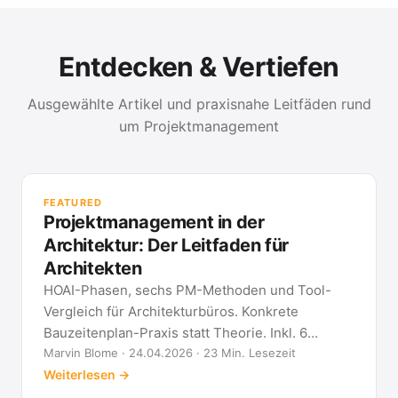
Entdecken & Vertiefen
Ausgewählte Artikel und praxisnahe Leitfäden rund
um Projektmanagement
PR
Met
FEATURED
kla
Projektmanagement in der
All
Architektur: Der Leitfaden für
Architekten
HOAI-Phasen, sechs PM-Methoden und Tool-
Vergleich für Architekturbüros. Konkrete
Bauzeitenplan-Praxis statt Theorie. Inkl. 6
Architekten-FAQ.
Marvin Blome · 24.04.2026 · 23 Min. Lesezeit
Weiterlesen →