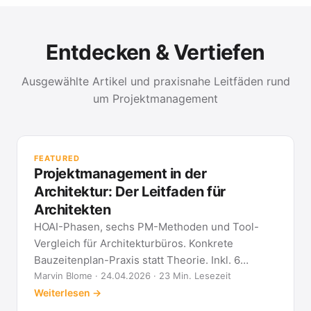
Entdecken & Vertiefen
Ausgewählte Artikel und praxisnahe Leitfäden rund
um Projektmanagement
PR
Met
FEATURED
kla
Projektmanagement in der
All
Architektur: Der Leitfaden für
Architekten
HOAI-Phasen, sechs PM-Methoden und Tool-
Vergleich für Architekturbüros. Konkrete
Bauzeitenplan-Praxis statt Theorie. Inkl. 6
Architekten-FAQ.
Marvin Blome · 24.04.2026 · 23 Min. Lesezeit
Weiterlesen →