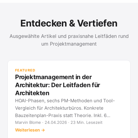
Entdecken & Vertiefen
Ausgewählte Artikel und praxisnahe Leitfäden rund
um Projektmanagement
PR
Met
FEATURED
kla
Projektmanagement in der
All
Architektur: Der Leitfaden für
Architekten
HOAI-Phasen, sechs PM-Methoden und Tool-
Vergleich für Architekturbüros. Konkrete
Bauzeitenplan-Praxis statt Theorie. Inkl. 6
Architekten-FAQ.
Marvin Blome · 24.04.2026 · 23 Min. Lesezeit
Weiterlesen →