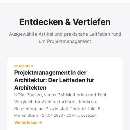
Entdecken & Vertiefen
Ausgewählte Artikel und praxisnahe Leitfäden rund
um Projektmanagement
PR
Met
FEATURED
kla
Projektmanagement in der
All
Architektur: Der Leitfaden für
Architekten
HOAI-Phasen, sechs PM-Methoden und Tool-
Vergleich für Architekturbüros. Konkrete
Bauzeitenplan-Praxis statt Theorie. Inkl. 6
Architekten-FAQ.
Marvin Blome · 24.04.2026 · 23 Min. Lesezeit
Weiterlesen →