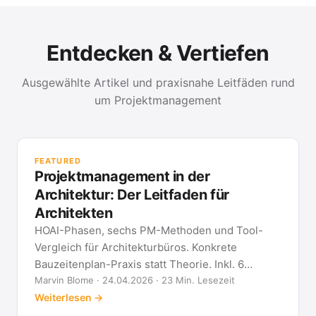
Entdecken & Vertiefen
Ausgewählte Artikel und praxisnahe Leitfäden rund
um Projektmanagement
PR
Met
FEATURED
kla
Projektmanagement in der
All
Architektur: Der Leitfaden für
Architekten
HOAI-Phasen, sechs PM-Methoden und Tool-
Vergleich für Architekturbüros. Konkrete
Bauzeitenplan-Praxis statt Theorie. Inkl. 6
Architekten-FAQ.
Marvin Blome · 24.04.2026 · 23 Min. Lesezeit
Weiterlesen →