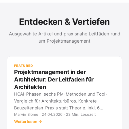
Entdecken & Vertiefen
Ausgewählte Artikel und praxisnahe Leitfäden rund
um Projektmanagement
PR
Met
FEATURED
kla
Projektmanagement in der
All
Architektur: Der Leitfaden für
Architekten
HOAI-Phasen, sechs PM-Methoden und Tool-
Vergleich für Architekturbüros. Konkrete
Bauzeitenplan-Praxis statt Theorie. Inkl. 6
Architekten-FAQ.
Marvin Blome · 24.04.2026 · 23 Min. Lesezeit
Weiterlesen →