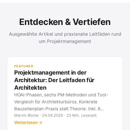
Entdecken & Vertiefen
Ausgewählte Artikel und praxisnahe Leitfäden rund
um Projektmanagement
PR
Met
FEATURED
kla
Projektmanagement in der
All
Architektur: Der Leitfaden für
Architekten
HOAI-Phasen, sechs PM-Methoden und Tool-
Vergleich für Architekturbüros. Konkrete
Bauzeitenplan-Praxis statt Theorie. Inkl. 6
Architekten-FAQ.
Marvin Blome · 24.04.2026 · 23 Min. Lesezeit
Weiterlesen →