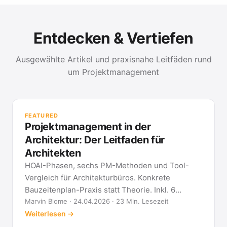
Entdecken & Vertiefen
Ausgewählte Artikel und praxisnahe Leitfäden rund
um Projektmanagement
PR
Met
FEATURED
kla
Projektmanagement in der
All
Architektur: Der Leitfaden für
Architekten
HOAI-Phasen, sechs PM-Methoden und Tool-
Vergleich für Architekturbüros. Konkrete
Bauzeitenplan-Praxis statt Theorie. Inkl. 6
Architekten-FAQ.
Marvin Blome · 24.04.2026 · 23 Min. Lesezeit
Weiterlesen →