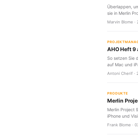
Überlappen, um
sie in Merlin Pr
Marvin Blome · 
PROJEKTMANA
AHO Heft 9 a
So setzen Sie d
auf Mac und iP
Antoni Cherif · 
PRODUKTE
Merlin Proje
Merlin Project 
iPhone und Visi
Frank Blome · 0