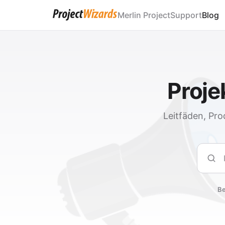
Merlin Project
Support
Blog
Proj
Leitfäden, Pro
Such
Be