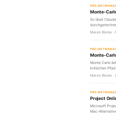
PROJEKTMANA
Monte-Carlo
So lässt Claud
durchgerechnet
Marvin Blome · 
PROJEKTMANA
Monte-Carlo
Monte Carlo lie
kritischen Pfad
Marvin Blome · 
PROJEKTMANA
Project Onl
Microsoft Proje
Mac-Alternative