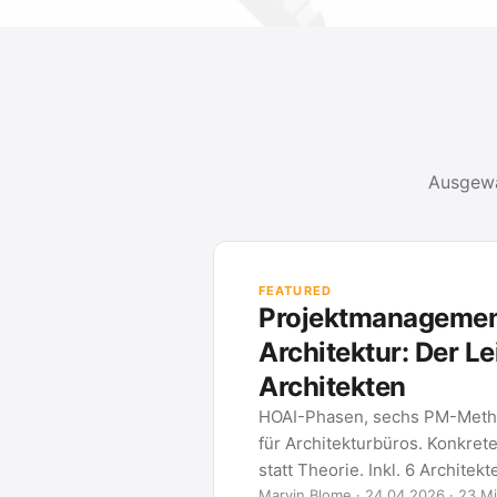
Ausgewä
FEATURED
Projektmanagement
Architektur: Der Le
Architekten
HOAI-Phasen, sechs PM-Meth
für Architekturbüros. Konkret
statt Theorie. Inkl. 6 Architek
Marvin Blome · 24.04.2026 · 23 Mi