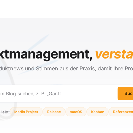
ektmanagement,
verst
duktnews und Stimmen aus der Praxis, damit Ihre Pro
Suc
en
liebt:
Merlin Project
Release
macOS
Kanban
Referenzen