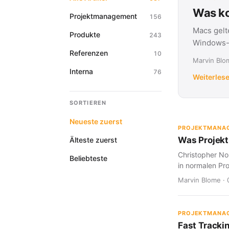
Was ko
Projektmanagement
156
Macs gelt
Produkte
243
Windows-G
Referenzen
10
Marvin Blom
Interna
76
Weiterles
SORTIEREN
Neueste zuerst
PROJEKTMANA
Was Projekt
Älteste zuerst
Christopher Nol
Beliebteste
in normalen Pro
Marvin Blome · 
PROJEKTMANA
Fast Tracki