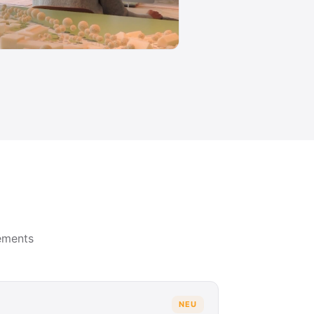
ements
NEU