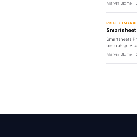
Marvin Blome · 
PROJEKTMANA
Smartsheet 
Smartsheets Pr
eine ruhige Alte
Marvin Blome · 