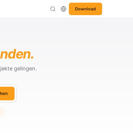
Download
anden.
jekte gelingen.
hen