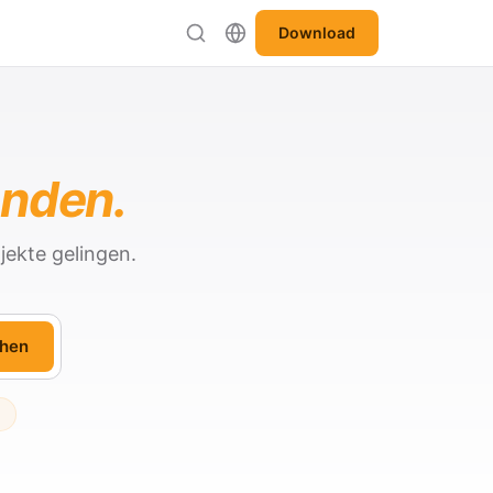
Download
anden.
jekte gelingen.
hen