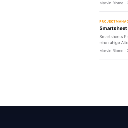
Marvin Blome · 
PROJEKTMANA
Smartsheet 
Smartsheets Pr
eine ruhige Alte
Marvin Blome · 