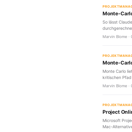
PROJEKTMANA
Monte-Carlo
So lässt Claud
durchgerechnet
Marvin Blome · 
PROJEKTMANA
Monte-Carlo
Monte Carlo lie
kritischen Pfad
Marvin Blome · 
PROJEKTMANA
Project Onl
Microsoft Proje
Mac-Alternative