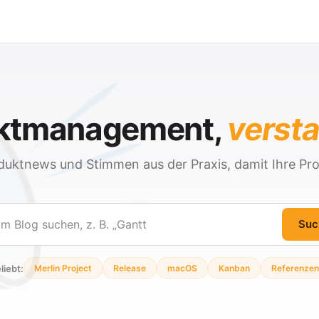
ektmanagement,
verst
duktnews und Stimmen aus der Praxis, damit Ihre Pro
Suc
en
liebt:
Merlin Project
Release
macOS
Kanban
Referenzen