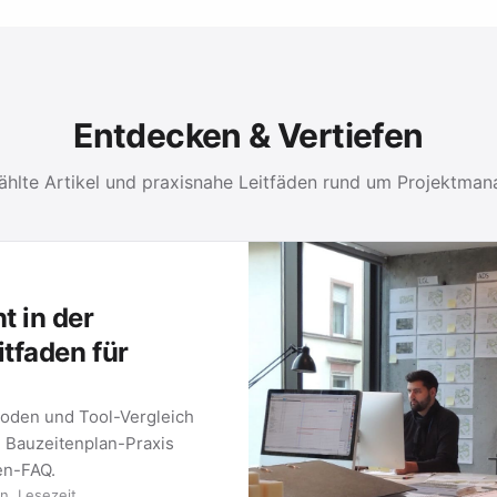
Entdecken & Vertiefen
hlte Artikel und praxisnahe Leitfäden rund um Projektma
PROJEKTMANAGEMENT-LEITFÄDEN
Methoden und Werkzeuge für Ihre Projektarbeit: vom k
METHODE 01
Gantt Charts
Was ein Gantt-Diagramm ist, wie Sie
eines erstellen und welche Tools sich
2026 …