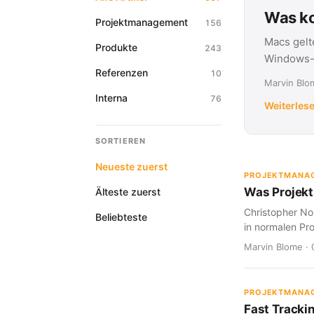
Was ko
Projektmanagement
156
Macs gelt
Produkte
243
Windows-G
Referenzen
10
Marvin Blom
Interna
76
Weiterles
SORTIEREN
Neueste zuerst
PROJEKTMANA
Was Projekt
Älteste zuerst
Christopher Nol
Beliebteste
in normalen Pro
Marvin Blome · 
PROJEKTMANA
Fast Tracki