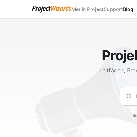
Merlin Project
Support
Blog
Proj
Leitfäden, Pro
Such
Be