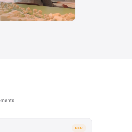
ements
NEU