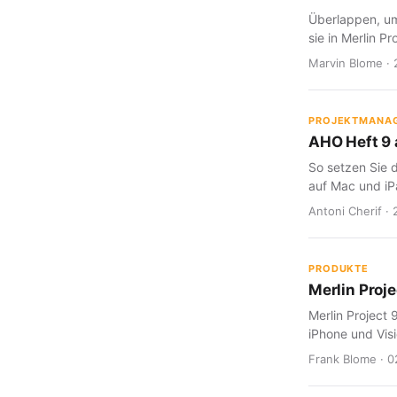
Überlappen, um
sie in Merlin Pr
Marvin Blome · 
PROJEKTMANA
AHO Heft 9 a
So setzen Sie d
auf Mac und iP
Antoni Cherif · 
PRODUKTE
Merlin Proje
Merlin Project 
iPhone und Visi
Frank Blome · 0