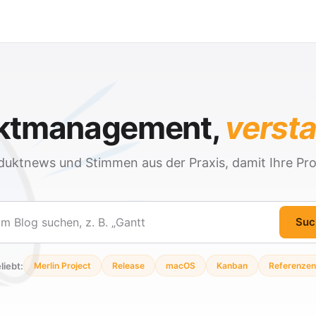
ektmanagement,
verst
duktnews und Stimmen aus der Praxis, damit Ihre Pro
Suc
en
liebt:
Merlin Project
Release
macOS
Kanban
Referenzen