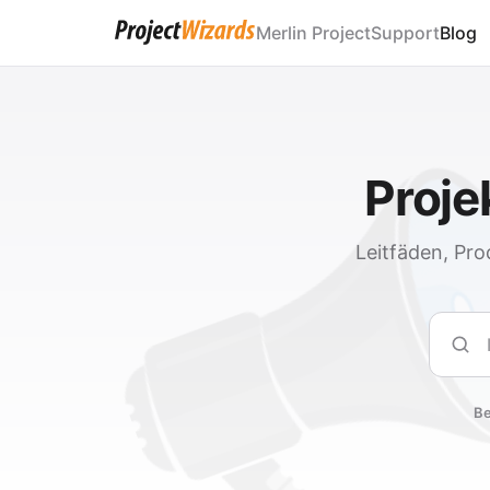
Merlin Project
Support
Blog
Proj
Leitfäden, Pro
Such
Be