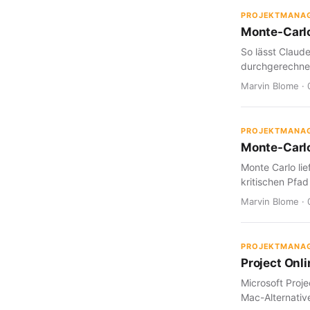
PROJEKTMANA
Monte-Carlo
So lässt Claud
durchgerechnet
Marvin Blome · 
PROJEKTMANA
Monte-Carlo
Monte Carlo lie
kritischen Pfad
Marvin Blome · 
PROJEKTMANA
Project Onl
Microsoft Proje
Mac-Alternative