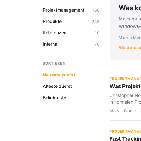
Was ko
Projektmanagement
156
Macs gelt
Produkte
243
Windows-G
Referenzen
10
Marvin Blom
Interna
76
Weiterles
SORTIEREN
Neueste zuerst
PROJEKTMANA
Was Projekt
Älteste zuerst
Christopher Nol
Beliebteste
in normalen Pro
Marvin Blome · 
PROJEKTMANA
Fast Tracki