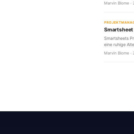
Marvin Blome · 
PROJEKTMANA
Smartsheet 
Smartsheets Pr
eine ruhige Alte
Marvin Blome · 