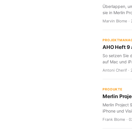
Überlappen, um
sie in Merlin Pr
Marvin Blome · 
PROJEKTMANA
AHO Heft 9 a
So setzen Sie d
auf Mac und iP
Antoni Cherif · 
PRODUKTE
Merlin Proje
Merlin Project 
iPhone und Visi
Frank Blome · 0