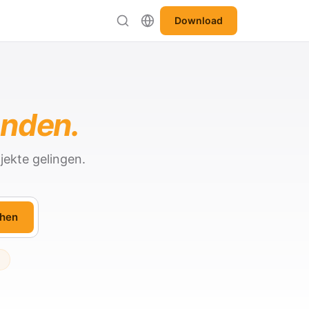
Download
anden.
jekte gelingen.
hen