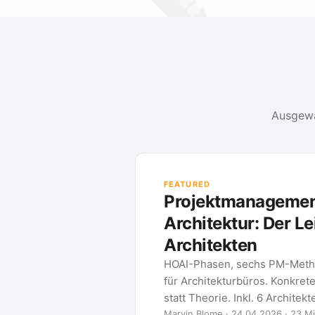
Ausgewä
PROJEKTMANAGEMENT-LEITFÄDEN
Methoden und Werkzeuge für Ihre Proje
METHODE 01
Gantt Charts
Was ein Gantt-Diagramm ist, wie S
eines erstellen und welche Tools s
2026 …