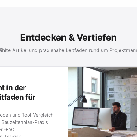
Entdecken & Vertiefen
hlte Artikel und praxisnahe Leitfäden rund um Projektma
ktarbeit: vom klassischen Gantt-Plan bis zur Mindmap.
METHODE 02
Kanban-Boards
ie
Wie Kanban funktioniert, welche
Wie
ich
Regeln Teams steuern und wie Sie ein
Pro
Board in …
mac