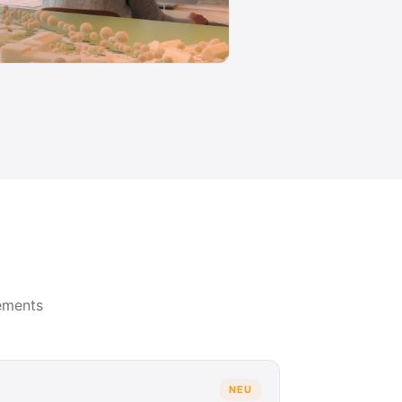
ements
NEU