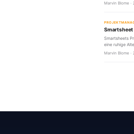
Marvin Blome · 
PROJEKTMANA
Smartsheet 
Smartsheets Pr
eine ruhige Alte
Marvin Blome · 