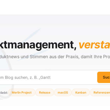
ektmanagement,
verst
duktnews und Stimmen aus der Praxis, damit Ihre Pro
Suc
en
liebt:
Merlin Project
Release
macOS
Kanban
Referenzen