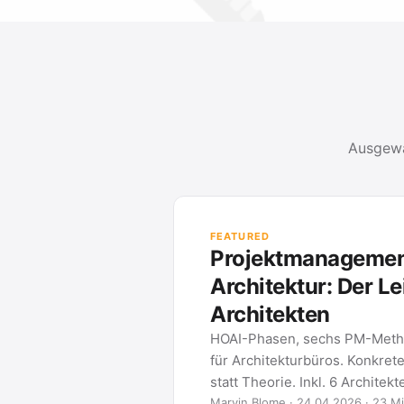
Ausgewä
FEATURED
Projektmanagement
Architektur: Der Le
Architekten
HOAI-Phasen, sechs PM-Meth
für Architekturbüros. Konkret
statt Theorie. Inkl. 6 Architek
Marvin Blome · 24.04.2026 · 23 Mi