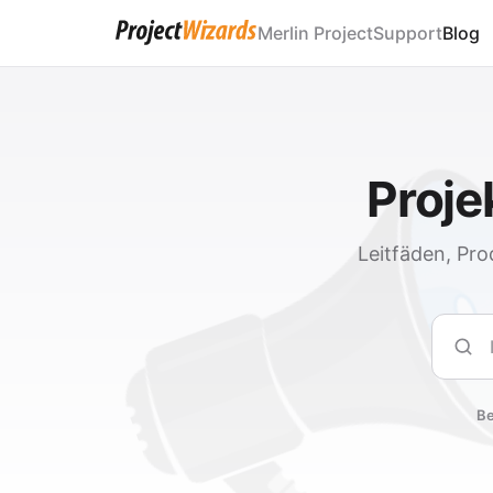
Merlin Project
Support
Blog
Proj
Leitfäden, Pro
Such
Be