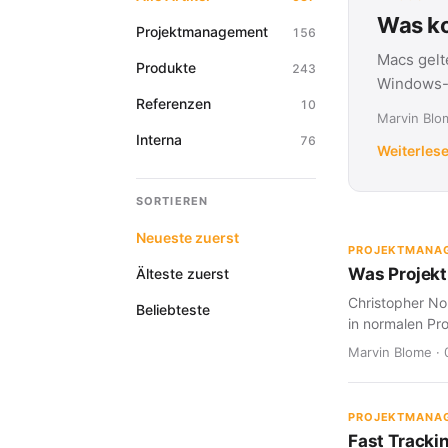
Was ko
Projektmanagement
156
Macs gelt
Produkte
243
Windows-G
Referenzen
10
Marvin Blom
Interna
76
Weiterles
SORTIEREN
Neueste zuerst
PROJEKTMANA
Was Projekt
Älteste zuerst
Christopher Nol
Beliebteste
in normalen Pro
Marvin Blome · 
PROJEKTMANA
Fast Tracki