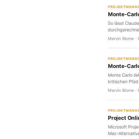
PROJEKTMANA
Monte-Carlo
So lässt Claud
durchgerechnet
Marvin Blome · 
PROJEKTMANA
Monte-Carlo
Monte Carlo lie
kritischen Pfad
Marvin Blome · 
PROJEKTMANA
Project Onl
Microsoft Proje
Mac-Alternative