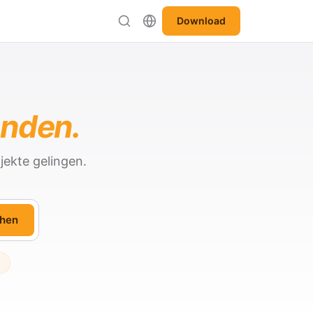
Download
anden.
jekte gelingen.
hen