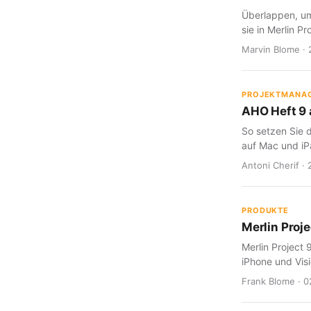
Überlappen, um
sie in Merlin Pr
Marvin Blome · 
PROJEKTMANA
AHO Heft 9 a
So setzen Sie d
auf Mac und iP
Antoni Cherif · 
PRODUKTE
Merlin Proje
Merlin Project 
iPhone und Visi
Frank Blome · 0