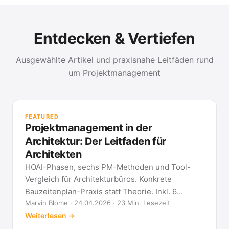
Entdecken & Vertiefen
Ausgewählte Artikel und praxisnahe Leitfäden rund
um Projektmanagement
PR
Met
FEATURED
kla
Projektmanagement in der
All
Architektur: Der Leitfaden für
Architekten
HOAI-Phasen, sechs PM-Methoden und Tool-
Vergleich für Architekturbüros. Konkrete
Bauzeitenplan-Praxis statt Theorie. Inkl. 6
Architekten-FAQ.
Marvin Blome · 24.04.2026 · 23 Min. Lesezeit
Weiterlesen →