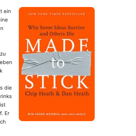
t ein
eine
an
 zu
neben
k
s die
rinks
ist
. Er
ich