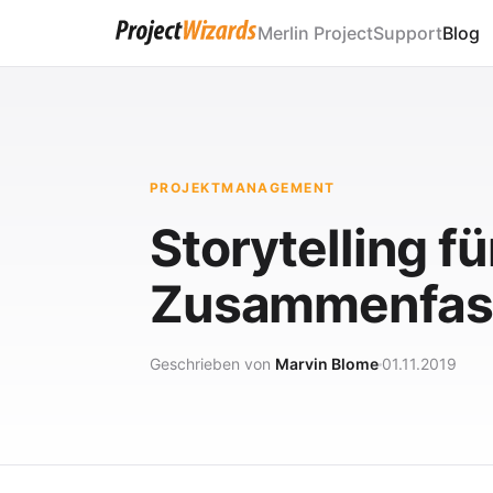
Merlin Project
Support
Blog
PROJEKTMANAGEMENT
Storytelling f
Zusammenfass
Geschrieben von
Marvin Blome
01.11.2019