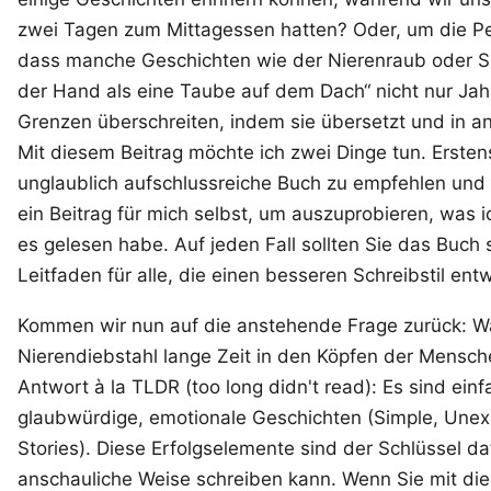
zwei Tagen zum Mittagessen hatten? Oder, um die Pe
dass manche Geschichten wie der Nierenraub oder Sp
der Hand als eine Taube auf dem Dach“ nicht nur Ja
Grenzen überschreiten, indem sie übersetzt und in
a
Mit diesem Beitrag möchte ich zwei Dinge tun. Erstens
unglaublich aufschlussreiche Buch zu empfehlen und m
ein Beitrag für mich selbst, um auszuprobieren, was 
es gelesen habe. Auf jeden Fall sollten Sie
das Buch
s
Leitfaden für alle, die einen besseren Schreibstil ent
Kommen wir nun auf die anstehende Frage zurück: W
Nierendiebstahl lange Zeit in den Köpfen der Mensche
Antwort à la TLDR (too long didn't read): Es sind ein
glaubwürdige, emotionale Geschichten (Simple, Unex
Stories). Diese Erfolgselemente sind der Schlüssel 
anschauliche Weise schreiben kann. Wenn Sie mit dies