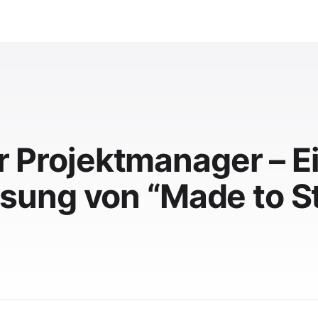
ür Projektmanager – E
ung von “Made to St