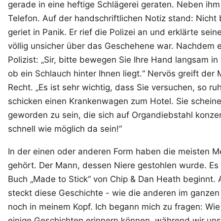
gerade in eine heftige Schlägerei geraten. Neben ihm
Telefon. Auf der handschriftlichen Notiz stand: Nicht
geriet in Panik. Er rief die Polizei an und erklärte se
völlig unsicher über das Geschehene war. Nachdem er
Polizist: „Sir, bitte bewegen Sie Ihre Hand langsam i
ob ein Schlauch hinter Ihnen liegt.“ Nervös greift der 
Recht. „Es ist sehr wichtig, dass Sie versuchen, so ru
schicken einen Krankenwagen zum Hotel. Sie scheinen
geworden zu sein, die sich auf Organdiebstahl konze
schnell wie möglich da sein!“
In der einen oder anderen Form haben die meisten 
gehört. Der Mann, dessen Niere gestohlen wurde. Es i
Buch „Made to Stick“ von Chip & Dan Heath beginnt.
steckt diese Geschichte - wie die anderen im ganze
noch in meinem Kopf. Ich begann mich zu fragen: Wie
einige Geschichten erinnern können, während wir uns 