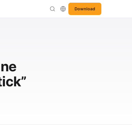
Download
ine
ick”