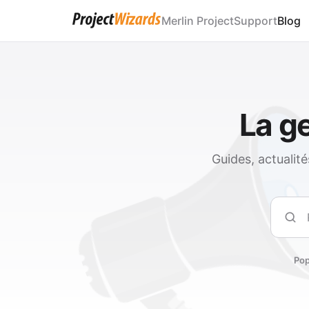
Merlin Project
Support
Blog
La ge
Guides, actualit
Rech
Pop