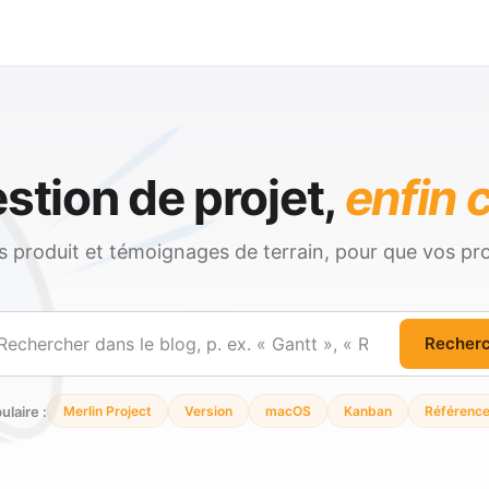
stion de projet,
enfin c
és produit et témoignages de terrain, pour que vos pro
Recher
ercher
ulaire :
Merlin Project
Version
macOS
Kanban
Référenc