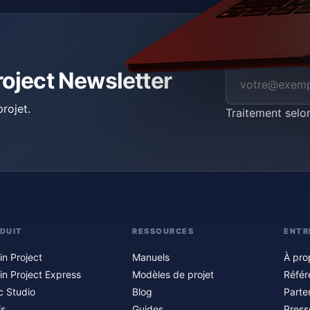
roject Newsletter
rojet.
Traitement selo
DUIT
RESSOURCES
ENTR
in Project
Manuels
À pro
in Project Express
Modèles de projet
Référ
c Studio
Blog
Parte
fs
Guides
Press