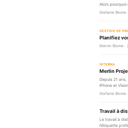
Alors pourquoi n
Stefanie Blome 
GESTION DE PR
Planifiez vo
Marvin Blome · 2
INTERNA
Merlin Proje
Depuis 21 ans, 
iPhone et Visio
Stefanie Blome ·
Travail à di
Le travail à di
l’étiquette pro