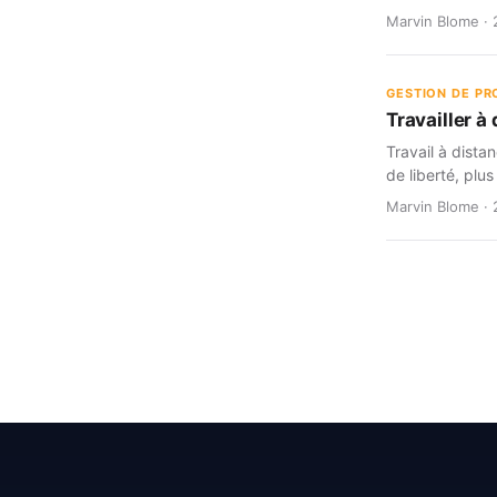
Marvin Blome · 2
GESTION DE PR
Travailler à
Travail à dista
de liberté, plu
Marvin Blome · 