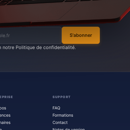
S'abonner
n notre
Politique de confidentialité
.
EPRISE
SUPPORT
pos
FAQ
ences
Formations
naires
Contact
e
Notes de version