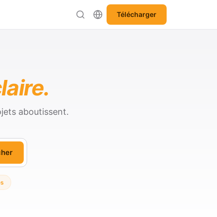
Télécharger
laire.
jets aboutissent.
cher
es