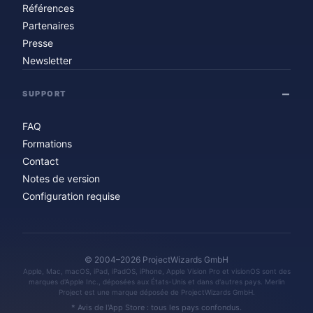
Références
Partenaires
Presse
Newsletter
SUPPORT
FAQ
Formations
Contact
Notes de version
Configuration requise
© 2004–2026 ProjectWizards GmbH
Apple, Mac, macOS, iPad, iPadOS, iPhone, Apple Vision Pro et visionOS sont des
marques d'Apple Inc., déposées aux États-Unis et dans d'autres pays. Merlin
Project est une marque déposée de ProjectWizards GmbH.
* Avis de l'App Store : tous les pays confondus.