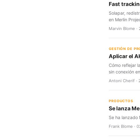
Fast trackin
Solapar, redist
en Merlin Proje
Marvin Blome · 
GESTIÓN DE P
Aplicar el A
Cómo reflejar l
sin conexión en
Antoni Cherif · 
PRODUCTOS
Se lanza Mer
Se ha lanzado M
Frank Blome · 0