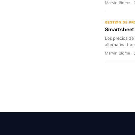
Marvin Blome · 
GESTIÓN DE P
Smartsheet 
Los precios de
alternativa tran
Marvin Blome · 