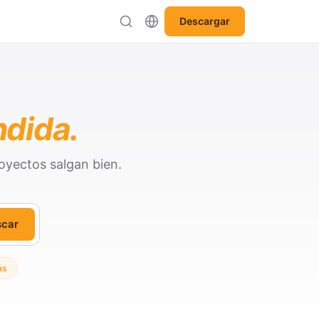
Descargar
ndida.
oyectos salgan bien.
scar
as