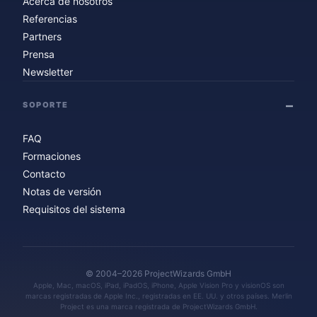
Acerca de nosotros
Referencias
Partners
Prensa
Newsletter
SOPORTE
FAQ
Formaciones
Contacto
Notas de versión
Requisitos del sistema
© 2004–2026 ProjectWizards GmbH
Apple, Mac, macOS, iPad, iPadOS, iPhone, Apple Vision Pro y visionOS son
marcas registradas de Apple Inc., registradas en EE. UU. y otros países. Merlin
Project es una marca registrada de ProjectWizards GmbH.