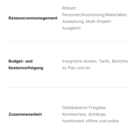
K
Robust:
A
Personen/Ausrüstung/Materialien,
A
Ressourcenmanagement
Auslastung, Multi-Projekt-
u
Ausgleich
a
v
K
Z
Budget- und
Integrierte Kosten, Tarife, Berichte
P
Kostenverfolgung
zu Plan und Ist
Z
W
K
E
a
Dateibasierte Freigabe;
P
Zusammenarbeit
Kommentare, Anhänge;
d
funktioniert offline und online
E
d
e