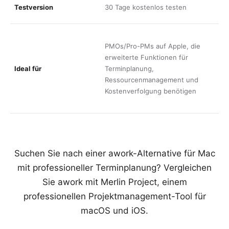
1
Testversion
30 Tage kostenlos testen
K
T
PMOs/Pro-PMs auf Apple, die
P
erweiterte Funktionen für
m
Ideal für
Terminplanung,
Z
Ressourcenmanagement und
K
Kostenverfolgung benötigen
Z
O
Suchen Sie nach einer awork-Alternative für Mac
mit professioneller Terminplanung? Vergleichen
Sie awork mit Merlin Project, einem
professionellen Projektmanagement-Tool für
macOS und iOS.