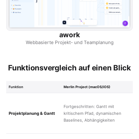
awork
Webbasierte Projekt- und Teamplanung
Funktionsvergleich auf einen Blick
Funktion
Merlin Project (macOS/iOS)
a
Z
Fortgeschritten: Gantt mit
M
Projektplanung & Gantt
kritischem Pfad, dynamischen
G
Baselines, Abhängigkeiten
B
P