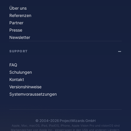
Über uns
Referenzen
Partner
Presse
Newsletter
SUPPORT
FAQ
Schulungen
Kontakt
Versionshinweise
Systemvoraussetzungen
© 2004–2026 ProjectWizards GmbH
Apple, Mac, macOS, iPad, iPadOS, iPhone, Apple Vision Pro und visionOS sind
Markenzeichen von Apple Inc., eingetragen in den USA und anderen Ländern.