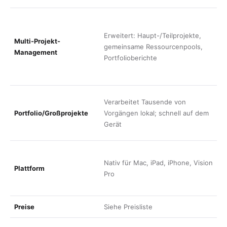
L
A
Erweitert: Haupt-/Teilprojekte,
Multi-Projekt-
Ü
gemeinsame Ressourcenpools,
Management
z
Portfolioberichte
R
b
F
Verarbeitet Tausende von
f
Portfolio/Großprojekte
Vorgängen lokal; schnell auf dem
B
Gerät
D
B
Nativ für Mac, iPad, iPhone, Vision
i
Plattform
Pro
(
k
Preise
Siehe
Preisliste
S