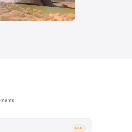
ements
NEU