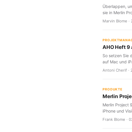
Überlappen, um
sie in Merlin Pr
Marvin Blome · 
PROJEKTMANA
AHO Heft 9 a
So setzen Sie d
auf Mac und iP
Antoni Cherif · 
PRODUKTE
Merlin Proje
Merlin Project 
iPhone und Visi
Frank Blome · 0