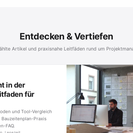
Entdecken & Vertiefen
hlte Artikel und praxisnahe Leitfäden rund um Projektma
ENT-LEITFÄDEN
zeuge für Ihre Projektarbeit: vom klassischen Gantt-Plan bis zur M
DE 01
METHODE 02
 Charts
Kanban-Boards
-Diagramm ist, wie Sie
Wie Kanban funktioniert, welche
n und welche Tools sich
Regeln Teams steuern und wie Si
Board in …