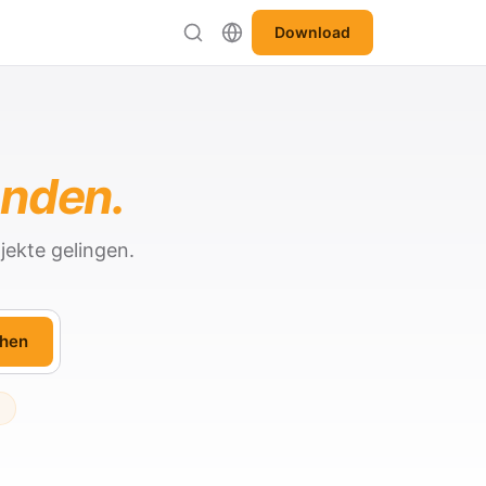
Download
anden.
jekte gelingen.
hen