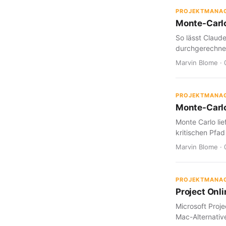
PROJEKTMANA
Monte-Carlo
So lässt Claud
durchgerechnet
Marvin Blome · 
PROJEKTMANA
Monte-Carlo
Monte Carlo lie
kritischen Pfad
Marvin Blome · 
PROJEKTMANA
Project Onl
Microsoft Proje
Mac-Alternative