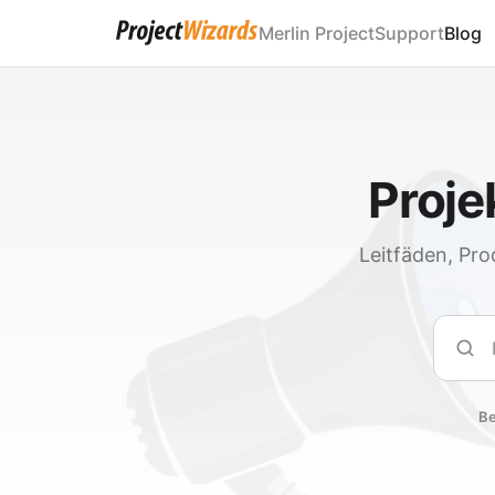
Merlin Project
Support
Blog
Proj
Leitfäden, Pro
Such
Be