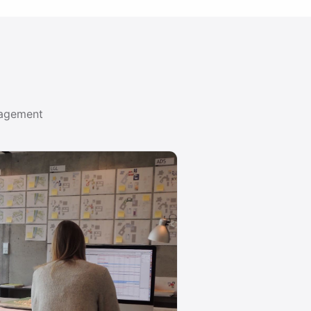
nagement
indmap.
Alle Leitfäden ansehen →
METHODE 03
Mindmaps
Wie Mindmaps Gedanken ordnen,
e ein
Probleme lösen und Projekte planbar
machen. Inkl. …