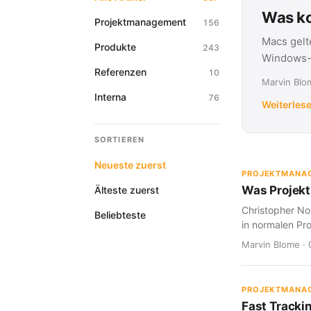
Was ko
Projektmanagement
156
Macs gelt
Produkte
243
Windows-G
Referenzen
10
Marvin Blom
Interna
76
Weiterles
SORTIEREN
Neueste zuerst
PROJEKTMANA
Was Projekt
Älteste zuerst
Christopher Nol
Beliebteste
in normalen Pro
Marvin Blome · 
PROJEKTMANA
Fast Tracki