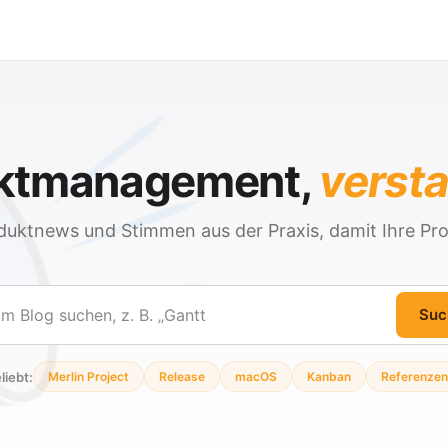
ektmanagement,
verst
duktnews und Stimmen aus der Praxis, damit Ihre Pro
Suc
en
liebt:
Merlin Project
Release
macOS
Kanban
Referenzen