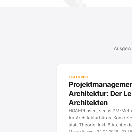
Ausgewä
PROJEKTMANAGEM
Methoden und Werk
METHO
Gantt
Was ein Gantt
eines erstelle
2026 …