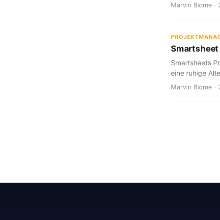
Marvin Blome · 
PROJEKTMANA
Smartsheet 
Smartsheets Pr
eine ruhige Alte
Marvin Blome · 